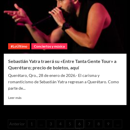
#LoÚltimo
Conciertos y música
Sebastián Yatra traerá su «Entre Tanta Gente Tour» a
Querétaro; precio de boletos, aquí
Querétaro, Qro., 28 de enero de 2026.- El carisma y
romanticismo de Sebastián Yatra regresan a Querétaro. Como
parte de...
Leer más
Anterior
1
…
3
4
5
6
7
8
9
…