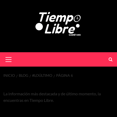
INICIO
BLOG
#LOÚLTIMO
PÁGINA 6
#LoÚltimo
La información más destacada y de último momento, la
encuentras en Tiempo Libre.