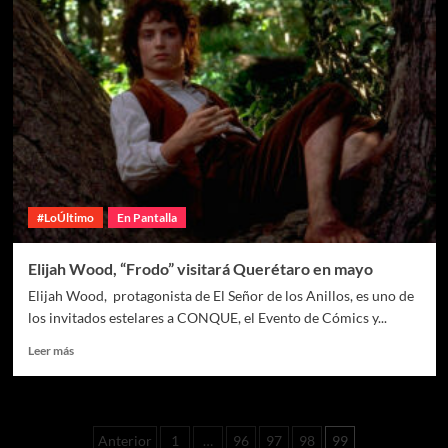
#LoÚltimo
En Pantalla
Elijah Wood, “Frodo” visitará Querétaro en mayo
Elijah Wood, protagonista de El Señor de los Anillos, es uno de
los invitados estelares a CONQUE, el Evento de Cómics y...
Leer más
Anterior
1
…
96
97
98
99