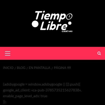
INICIO
BLOG
EN PANTALLA
PÁGINA 99
En Pantalla
(adsbygoogle = window.adsbygoogle || []).push({
google_ad_client: «ca-pub-3785735215627838»,
enable_page_level_ads: true
});