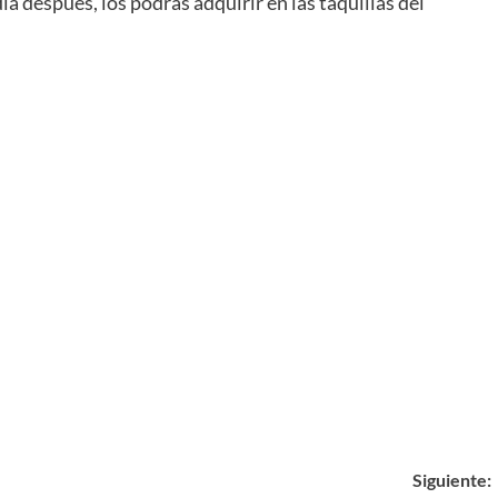
a después, los podrás adquirir en las taquillas del
Siguiente: