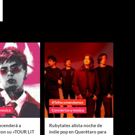
#TeRecomendamos
 música
Conciertos y música
encenderá a
Rubytates alista noche de
con su «TOUR LIT
indie pop en Querétaro para