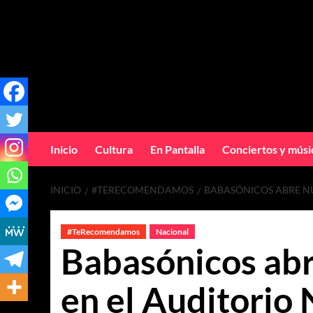
Inicio
Cultura
En Pantalla
Conciertos y músi
INICIO
#TERECOMENDAMOS
BABASÓNICOS ABRE N
#TeRecomendamos
Nacional
Babasónicos abr
en el Auditorio 