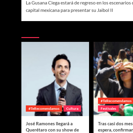
La Gusana Ciega estará de regreso en los escenarios 
capital mexicana para presentar su Jaibol II
Te pueden interesar
#TeRecomendamos
#TeRecomendamos
Cultura
Festivales
José Ramones llegará a
Tras casi dos mes
Querétaro con su show de
espera, confirman