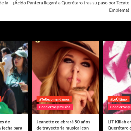
de la
¡Ácido Pantera llegará a Querétaro tras su paso por Tecate
Emblema!
#TeRecomendamos
#LoÚltimo
Conciertos y música
Conciertos y
es de
Jeanette celebrará 50 años
LIT Killah 
 fecha para
de trayectoria musical con
Querétaro 