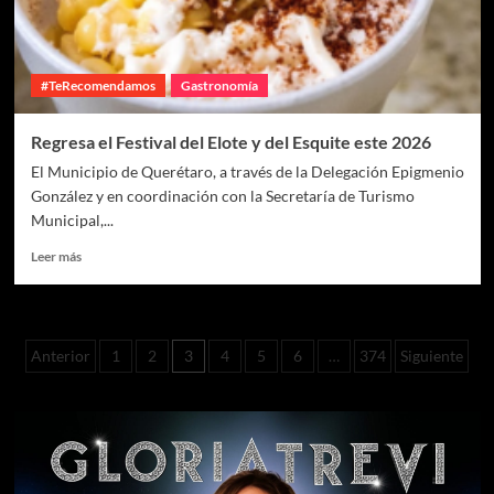
#TeRecomendamos
Gastronomía
Regresa el Festival del Elote y del Esquite este 2026
El Municipio de Querétaro, a través de la Delegación Epigmenio
González y en coordinación con la Secretaría de Turismo
Municipal,...
Leer más
Anterior
1
2
3
4
5
6
…
374
Siguiente