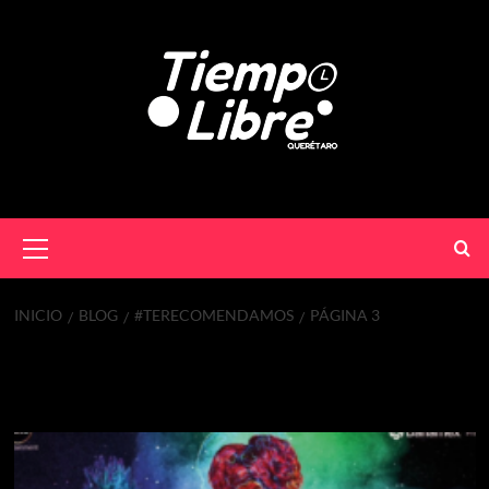
INICIO
BLOG
#TERECOMENDAMOS
PÁGINA 3
#TeRecomendamos