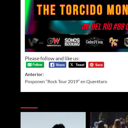
Please follow and like us:
Anterior:
Posponen “Rock Tour 2019” en Querétaro
Te pueden interesar