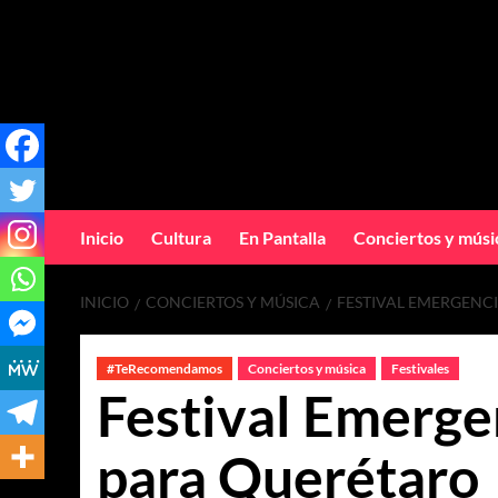
Inicio
Cultura
En Pantalla
Conciertos y músi
INICIO
CONCIERTOS Y MÚSICA
FESTIVAL EMERGENC
#TeRecomendamos
Conciertos y música
Festivales
Festival Emergen
para Querétaro