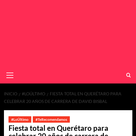
INICIO
#LOÚLTIMO
FIESTA TOTAL EN QUERÉTARO PARA
CELEBRAR 20 AÑOS DE CARRERA DE DAVID BISBAL
#LoÚltimo
#TeRecomendamos
Fiesta total en Querétaro para
celebrar 20 años de carrera de