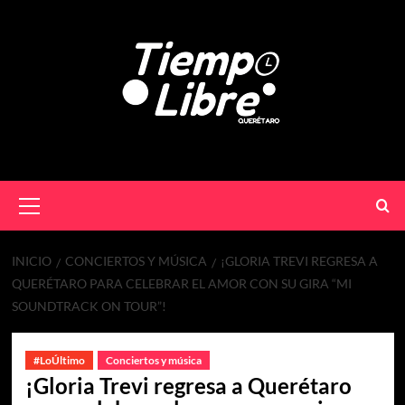
INICIO
CONCIERTOS Y MÚSICA
¡GLORIA TREVI REGRESA A
QUERÉTARO PARA CELEBRAR EL AMOR CON SU GIRA “MI
SOUNDTRACK ON TOUR”!
#LoÚltimo
Conciertos y música
¡Gloria Trevi regresa a Querétaro