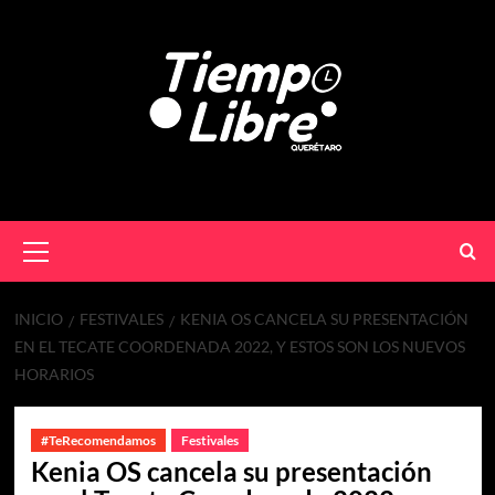
INICIO
FESTIVALES
KENIA OS CANCELA SU PRESENTACIÓN
EN EL TECATE COORDENADA 2022, Y ESTOS SON LOS NUEVOS
HORARIOS
#TeRecomendamos
Festivales
Kenia OS cancela su presentación