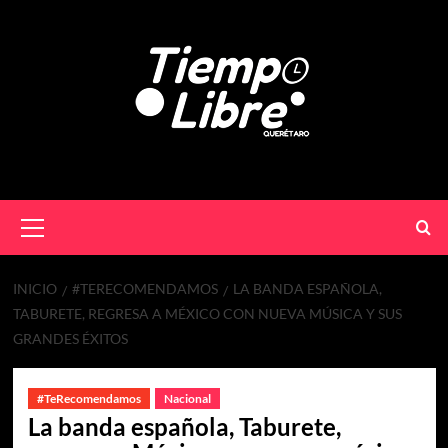
INICIO
#TERECOMENDAMOS
LA BANDA ESPAÑOLA,
TABURETE, REGRESA A MÉXICO CON NUEVA MÚSICA Y SUS
GRANDES ÉXITOS
#TeRecomendamos
Nacional
La banda española, Taburete,