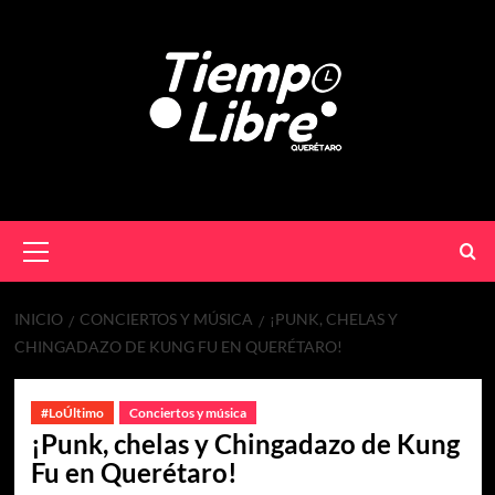
INICIO
CONCIERTOS Y MÚSICA
¡PUNK, CHELAS Y
CHINGADAZO DE KUNG FU EN QUERÉTARO!
#LoÚltimo
Conciertos y música
¡Punk, chelas y Chingadazo de Kung
Fu en Querétaro!