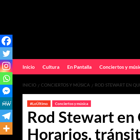
Inicio
Cultura
En Pantalla
Conciertos y músi
INICIO
CONCIERTOS Y MÚSICA
ROD STEWART EN QUE
#LoÚltimo
Conciertos y música
Rod Stewart en 
Horarios, tránsi