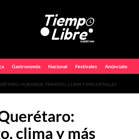
ca
Gastronomía
Nacional
Festivales
Anúnciate
RÉTARO: HORARIOS, TRÁNSITO, CLIMA Y MÁS DETALLES
Querétaro:
to, clima y más