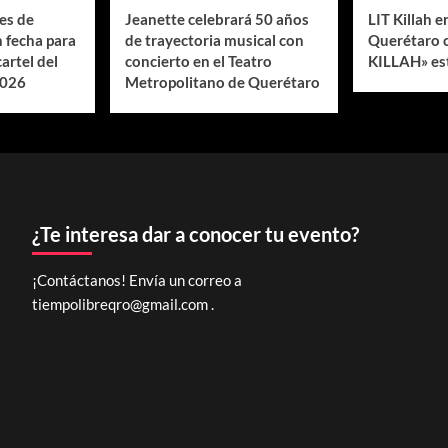
es de
Jeanette celebrará 50 años
LIT Killah 
 fecha para
de trayectoria musical con
Querétaro 
cartel del
concierto en el Teatro
KILLAH» est
2026
Metropolitano de Querétaro
¿Te interesa dar a conocer tu evento?
¡Contáctanos! Envía un correo a
tiempolibreqro@gmail.com
.