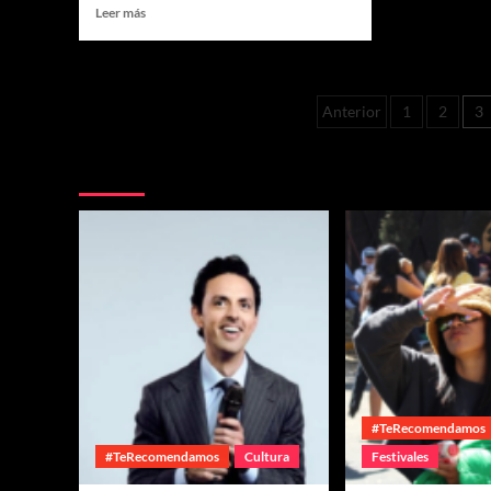
Leer más
Anterior
1
2
3
Te pueden interesar
#TeRecomendamos
#TeRecomendamos
Cultura
Festivales