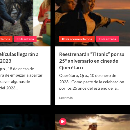
damos
En Pantalla
#TeRecomendamos
En Pantalla
elículas llegarán a
Reestrenarán “Titanic” por su
n 2023
25º aniversario en cines de
Querétaro
ro., 18 de enero de
ora de empezar a apartar
Querétaro, Qro., 10 de enero de
ara ver algunas de
2023.- Como parte de la celebración
 del 2023...
por los 25 años del estreno de la...
Leer más