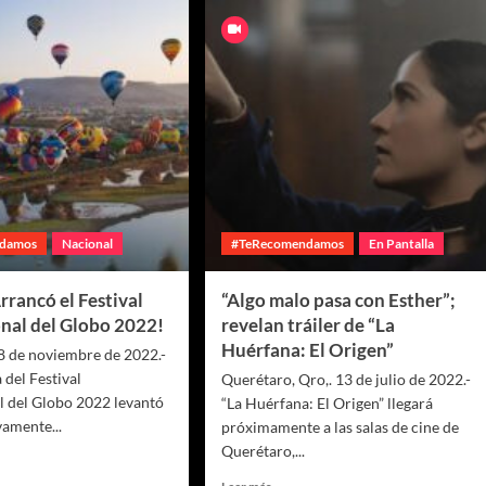
damos
Nacional
#TeRecomendamos
En Pantalla
rancó el Festival
“Algo malo pasa con Esther”;
onal del Globo 2022!
revelan tráiler de “La
Huérfana: El Origen”
18 de noviembre de 2022.-
a del Festival
Querétaro, Qro,. 13 de julio de 2022.-
l del Globo 2022 levantó
“La Huérfana: El Origen” llegará
vamente...
próximamente a las salas de cine de
Querétaro,...