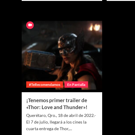
#TeRecomendamos
En Pantalla
¡Tenemos primer trailer de
«Thor: Love and Thunder»!
Querétaro, Qro., 18 de abril de 2022.-
El 7 de julio, llegará a los cines la
cuarta entrega de Thor,...