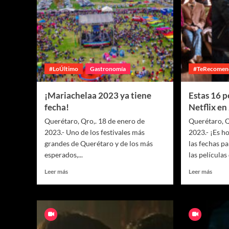
#LoÚltimo
Gastronomía
#TeRecomen
¡Mariachelaa 2023 ya tiene
Estas 16 p
fecha!
Netflix e
Querétaro, Qro,. 18 de enero de
Querétaro, Q
2023.- Uno de los festivales más
2023.- ¡Es h
grandes de Querétaro y de los más
las fechas p
esperados,...
las películas
Leer más
Leer más