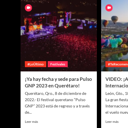
#LoÚltimo
Festivales
#TeRecomen
¡Ya hay fecha y sede para Pulso
VIDEO: ¡Ar
GNP 2023 en Querétaro!
Internaci
Querétaro, Qro., 8 de diciembre de
León, Gto., 
2022.- El festival queretano “Pulso
La gran fiest
GNP” 2023 está de regreso y a través
Internaciona
de...
el vuelo nue
Leer más
Leer más