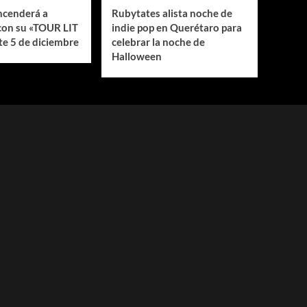
encenderá a
Rubytates alista noche de
con su «TOUR LIT
indie pop en Querétaro para
e 5 de diciembre
celebrar la noche de
Halloween