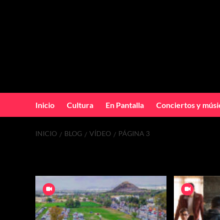
Inicio
Cultura
En Pantalla
Conciertos y músi
INICIO
BLOG
VÍDEO
PÁGINA 3
Vídeo