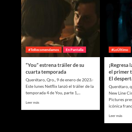
#TeRecomendamos
En Pantalla
#LoÚltimo
“You” estrena tráiler de su
¡Regresa l
cuarta temporada
el primer 
El despert
Querétaro, Qro., 9 de enero de 2023.-
Este lunes Netflix lanzó el tráiler de la
Querétaro, q
temporada 4 de You, parte 1,...
New Line Ci
Pictures pre
Leer más
icónica franq
Leer más