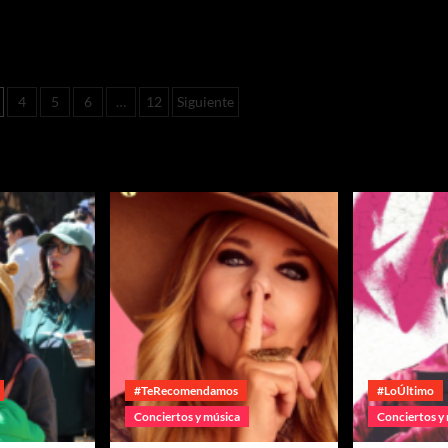
4
5
6
…
12
Siguiente
#TeRecomendamos
#LoÚltimo
Conciertos y música
Conciertos y