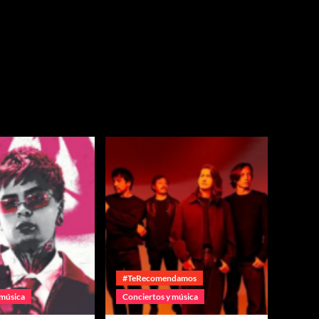
#TeRecomendamos
 música
Conciertos y música