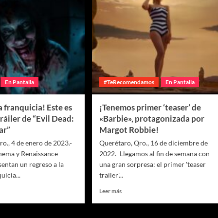
En Pantalla
#TeRecomendamos
En Pantalla
a franquicia! Este es
¡Tenemos primer ‘teaser’ de
tráiler de “Evil Dead:
«Barbie», protagonizada por
ar”
Margot Robbie!
ro., 4 de enero de 2023.-
Querétaro, Qro., 16 de diciembre de
nema y Renaissance
2022.- Llegamos al fin de semana con
sentan un regreso a la
una gran sorpresa: el primer 'teaser
uicia...
trailer'...
Leer más