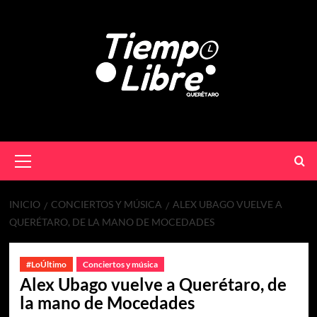
INICIO
CONCIERTOS Y MÚSICA
ALEX UBAGO VUELVE A
QUERÉTARO, DE LA MANO DE MOCEDADES
#LoÚltimo
Conciertos y música
Alex Ubago vuelve a Querétaro, de
la mano de Mocedades